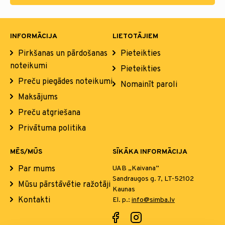
INFORMĀCIJA
LIETOTĀJIEM
Pirkšanas un pārdošanas
Pieteikties
noteikumi
Pieteikties
Preču piegādes noteikumi
Nomainīt paroli
Maksājums
Preču atgriešana
Privātuma politika
MĒS/MŪS
SĪKĀKA INFORMĀCIJA
Par mums
UAB „Kaivana”
Sandraugos g. 7, LT-52102
Mūsu pārstāvētie ražotāji
Kaunas
Kontakti
El. p.:
info@simba.lv