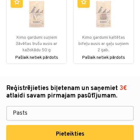
Kimo gardumi suņiem
Kimo gardumi kaltētas
žāvētas trušu ausis ar
bifeļu ausis ar gaļu suņiem
kažokādu 50 g
2 gab.
Pašlaik netiek pārdots
Pašlaik netiek pārdots
Reģistrējieties biļetenam un saņemiet
3€
atlaidi savam pirmajam pasūtījumam.
Pieteikties