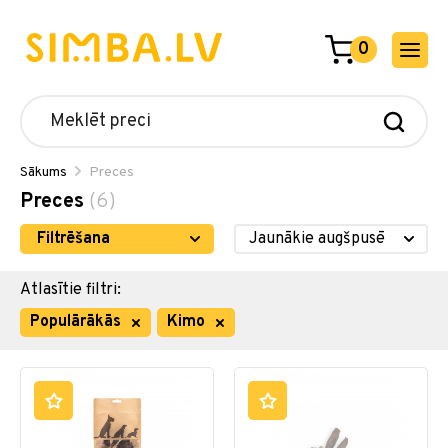
0
Sākums
Preces
Preces
(6)
Filtrēšana
Atlasītie filtri:
Populārākās
Kimo