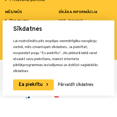
Privātuma politika
MĒS/MŪS
SĪKĀKA INFORMĀCIJA
Par mums
UAB „Kaivana”
Sandraugos g. 7, LT-52102
Sīkdatnes
Mūsu pārstāvētie ražotāji
Kaunas
Kontakti
El. p.:
info@simba.lv
Lai nodrošinātu pēc iespējas vienmērīgāku navigāciju
vietnē, mēs izmantojam sīkdatnes. Ja piekrītat,
nospiediet pogu “Es piekrītu”. Jūs jebkurā laikā varat
atsaukt savu piekrišanu, mainot interneta
pārlūkprogrammas iestatījumus un dzēšot saglabātās
Par maksājumiem atbild:
sīkdatnes
Ea piekrītu
Pārvaldīt sīkdatnes