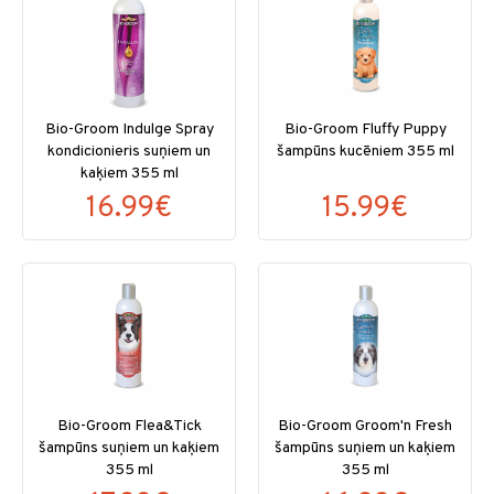
Bio-Groom Indulge Spray
Bio-Groom Fluffy Puppy
kondicionieris suņiem un
šampūns kucēniem 355 ml
kaķiem 355 ml
16.99€
15.99€
Bio-Groom Flea&Tick
Bio-Groom Groom'n Fresh
šampūns suņiem un kaķiem
šampūns suņiem un kaķiem
355 ml
355 ml