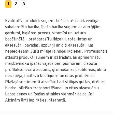
1
2
3
Kvalitatīvi produkti suņiem tiešsaistē: daudzveidīga
sabalansēta barība, īpaša barība suņiem ar alerģijām,
gardumi, higiēnas preces, vitamīni un uztura
bagātinātāji, pretparazītu līdzekļi, rotaļlietas un
aksesuāri, pavadas, uzpurņi un citi aksesuāri, kas
nepieciešami Jūsu mīluļa laimīgai ikdienai . Profesionāli
atlasīti produkti suņiem ir izstrādāti, lai apmierinātu
mājdzīvnieku īpašās vajadzības, piemēram, diabēta
profilakse, svara zudums, gremošanas problēmas, aknu
mazspēja, locītavu kustīgums un citas problēmas.
Plašajā sortimentā atradīsiet arī stilīgas gultas, drēbes,
bļodas, būrīšus transportēšanai un citus aksesuārus.
Labas cenas un īpašas atlaides vienmēr gaida jūs!
Aicinām ērti iepirkties internetā.