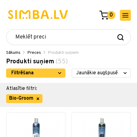
0
Sākums
Preces
Produkti suņiem
Produkti suņiem
(55)
Filtrēšana
Atlasītie filtri:
Bio-Groom