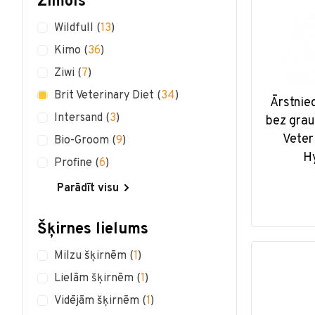
Zīmols
Wildfull
(
13
)
Kimo
(
36
)
Ziwi
(
7
)
Brit Veterinary Diet
(
34
)
Ārstnie
Intersand
(
3
)
bez grau
Veter
Bio-Groom
(
9
)
H
Profine
(
6
)
Parādīt visu
Šķirnes lielums
Milzu šķirnēm
(
1
)
Lielām šķirnēm
(
1
)
Vidējām šķirnēm
(
1
)