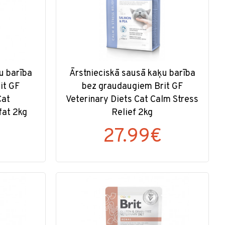
u barība
Ārstnieciskā sausā kaķu barība
it GF
bez graudaugiem Brit GF
Cat
Veterinary Diets Cat Calm Stress
fat 2kg
Relief 2kg
27.99€