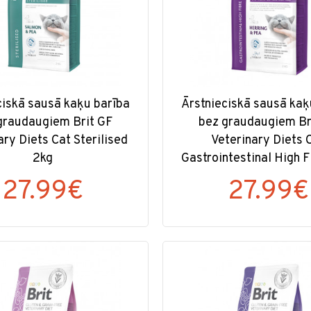
ciskā sausā kaķu barība
Ārstnieciskā sausā kaķ
graudaugiem Brit GF
bez graudaugiem Br
ary Diets Cat Sterilised
Veterinary Diets 
2kg
Gastrointestinal High F
27.99€
27.99€