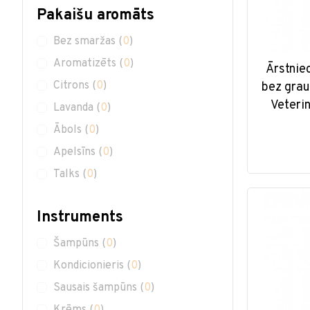
Pakaišu aromāts
Bez smaržas
(
0
)
Aromatizēts
(
0
)
Ārstnie
Citrons
(
0
)
bez grau
Veterin
Lavanda
(
0
)
Ābols
(
0
)
Apelsīns
(
0
)
Talks
(
0
)
Instruments
Šampūns
(
0
)
Kondicionieris
(
0
)
Sausais šampūns
(
0
)