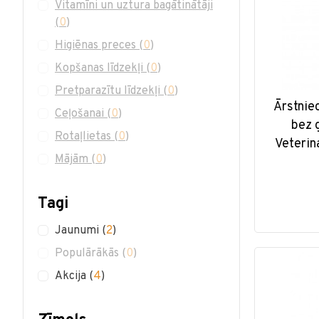
Vitamīni un uztura bagātinātāji
(
0
)
Higiēnas preces
(
0
)
Kopšanas līdzekļi
(
0
)
Pretparazītu līdzekļi
(
0
)
Ārstnie
Ceļošanai
(
0
)
bez 
Rotaļlietas
(
0
)
Veterin
Mājām
(
0
)
Tagi
Jaunumi
(
2
)
Populārākās
(
0
)
Akcija
(
4
)