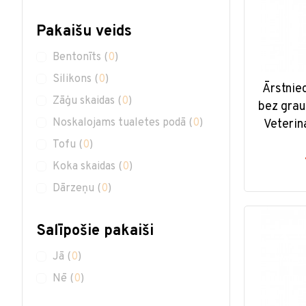
Pakaišu veids
Bentonīts
(
0
)
Silikons
(
0
)
Ārstnie
Zāģu skaidas
(
0
)
bez grau
Noskalojams tualetes podā
(
0
)
Veterin
Tofu
(
0
)
Koka skaidas
(
0
)
Dārzeņu
(
0
)
Salīpošie pakaiši
Jā
(
0
)
Nē
(
0
)