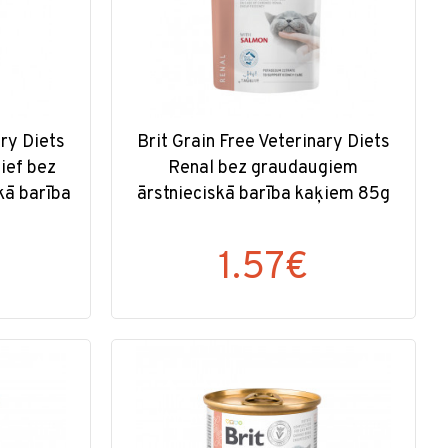
ary Diets
Brit Grain Free Veterinary Diets
ief bez
Renal bez graudaugiem
kā barība
ārstnieciskā barība kaķiem 85g
1.57€