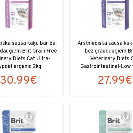
ciskā sausā kaķu barība
Ārstnieciskā sausā kaķ
daugiem Brit Grain Free
bez graudaugiem Br
inary Diets Cat Ultra-
Veterinary Diets 
ypoallergenic 2kg
Gastrointestinal-Low 
30.99€
27.99€