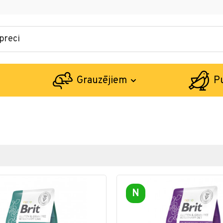
Grauzējiem
P
N