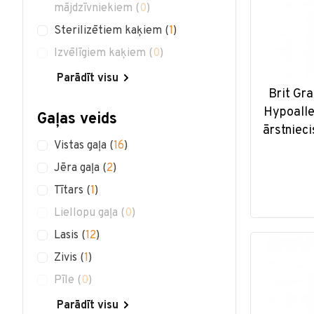
mājdzīvniekiem
(
0
)
Sterilizētiem kaķiem
(
1
)
Izvēlīgiem kaķiem
(
0
)
Parādīt visu
Brit Gra
Hypoalle
Gaļas veids
ārstniec
Vistas gaļa
(
16
)
Jēra gaļa
(
2
)
Tītars
(
1
)
Liellopu gaļa
(
0
)
Lasis
(
12
)
Zivis
(
1
)
Pīle
(
0
)
Parādīt visu