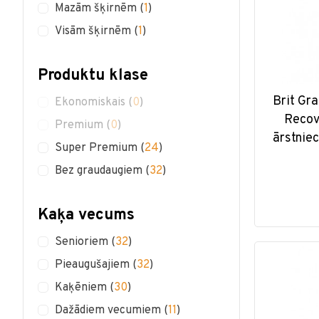
Mazām šķirnēm
(
1
)
Visām šķirnēm
(
1
)
Produktu klase
Brit Gra
Ekonomiskais
(
0
)
Recov
Premium
(
0
)
ārstnie
Super Premium
(
24
)
Bez graudaugiem
(
32
)
Kaķa vecums
Senioriem
(
32
)
Pieaugušajiem
(
32
)
Kaķēniem
(
30
)
Dažādiem vecumiem
(
11
)