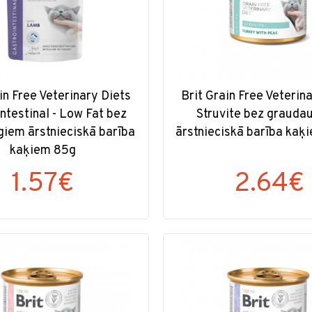
in Free Veterinary Diets
Brit Grain Free Veterin
ntestinal - Low Fat bez
Struvite bez grauda
iem ārstnieciskā barība
ārstnieciskā barība kaķ
kaķiem 85g
1.57€
2.64€