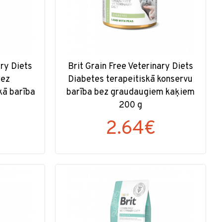
ary Diets
Brit Grain Free Veterinary Diets
bez
Diabetes terapeitiskā konservu
kā barība
barība bez graudaugiem kaķiem
200 g
2.64€