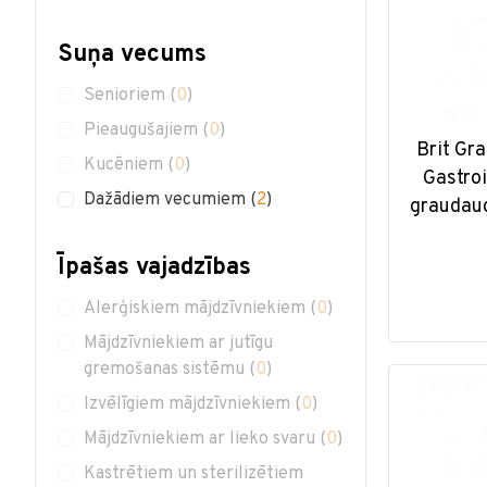
Suņa vecums
Senioriem
(
0
)
Pieaugušajiem
(
0
)
Brit Gra
Kucēniem
(
0
)
Gastroi
Dažādiem vecumiem
(
2
)
graudaug
Īpašas vajadzības
Alerģiskiem mājdzīvniekiem
(
0
)
Mājdzīvniekiem ar jutīgu
gremošanas sistēmu
(
0
)
Izvēlīgiem mājdzīvniekiem
(
0
)
Mājdzīvniekiem ar lieko svaru
(
0
)
Kastrētiem un sterilizētiem