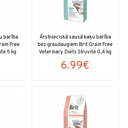
u barība
Ārstnieciskā sausā kaķu barība
rain Free
bez graudaugiem Brit Grain Free
ite 5 kg
Veterinary Diets Struvite 0,4 kg
€
6.99€