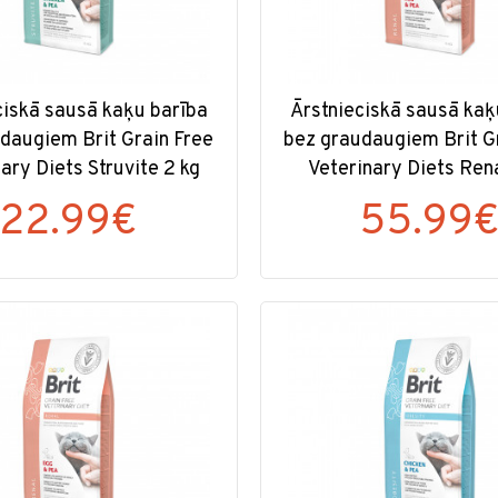
ciskā sausā kaķu barība
Ārstnieciskā sausā kaķ
daugiem Brit Grain Free
bez graudaugiem Brit G
ary Diets Struvite 2 kg
Veterinary Diets Rena
22.99€
55.99