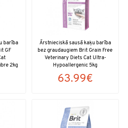
u barība
Ārstnieciskā sausā kaķu barība
it GF
bez graudaugiem Brit Grain Free
Cat
Veterinary Diets Cat Ultra-
ibre 2kg
Hypoallergenic 5kg
63.99€