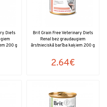
ary Diets
Brit Grain Free Veterinary Diets
ugiem
Renal bez graudaugiem
iem 200 g
ārstnieciskā barība kaķiem 200 g
2.64€