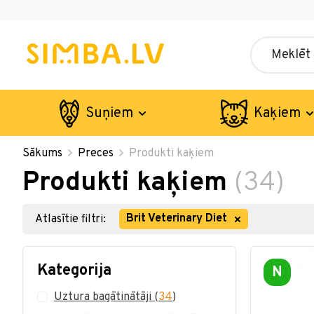
Suņiem
Kaķiem
Sākums
Preces
Produkti kaķiem
Produkti kaķiem
(34)
Brit Veterinary Diet
Atlasītie filtri:
Kategorija
N
Uztura bagātinātāji
(
34
)