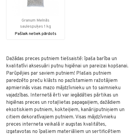
Granum Melnās
saulespuķes 1 kg
Pašlaik netiek pārdots
Dažādas preces putniem tiešsaistē: īpaša barība un
kvalitatīvi aksesuāri putnu higiēnai un pareizai kopšanai.
Parūpējies par saviem putniem! Plašais putniem
paredzēto preču klāsts no pazīstamiem ražotājiem
apmierinās visas mazo mājdzīvnieku un to saimnieku
vajadzības. Internetā ērti var iegādāties pārtikas un
higiēnas preces un rotaļlietas papagaiļiem, dažādiem
eksotiskiem putniem, kokteiļiem, kanārijputniņiem un
citiem dekoratīvajiem putniem. Visas mājdzīvnieku
preces interneta veikalā ir augstas kvalitātes,
izgatavotas no īpašiem materiāliem un sertificētiem