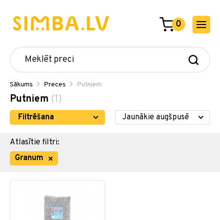
0
Sākums
Preces
Putniem
Putniem
(1)
Filtrēšana
Atlasītie filtri:
Granum