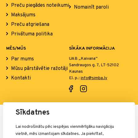
Preču piegādes noteikumi
Nomainīt paroli
Maksājums
Preču atgriešana
Privātuma politika
MĒS/MŪS
SĪKĀKA INFORMĀCIJA
Par mums
UAB „Kaivana”
Sandraugos g. 7, LT-52102
Mūsu pārstāvētie ražotāji
Kaunas
Kontakti
El. p.:
info@simba.lv
Sīkdatnes
Par maksājumiem atbild:
Lai nodrošinātu pēc iespējas vienmērīgāku navigāciju
vietnē, mēs izmantojam sīkdatnes. Ja piekrītat,