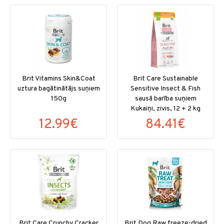
Brit Vitamins Skin&Coat
Brit Care Sustainable
uztura bagātinātājs suņiem
Sensitive Insect & Fish
150g
sausā barība suņiem
Kukaiņi, zivis, 12 + 2 kg
12.99€
84.41€
Brit Care Crunchy Cracker
Brit Dog Raw freeze-dried