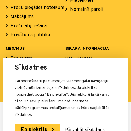
Pieteikties
Preču piegādes noteikumi
Nomainīt paroli
Maksājums
Preču atgriešana
Privātuma politika
MĒS/MŪS
SĪKĀKA INFORMĀCIJA
Par mums
UAB „Kaivana”
Sandraugos g. 7, LT-52102
Sīkdatnes
Mūsu pārstāvētie ražotāji
Kaunas
Kontakti
El. p.:
info@simba.lv
Lai nodrošinātu pēc iespējas vienmērīgāku navigāciju
vietnē, mēs izmantojam sīkdatnes. Ja piekrītat,
nospiediet pogu “Es piekrītu”. Jūs jebkurā laikā varat
atsaukt savu piekrišanu, mainot interneta
pārlūkprogrammas iestatījumus un dzēšot saglabātās
Par maksājumiem atbild:
sīkdatnes
Ea piekrītu
Pārvaldīt sīkdatnes