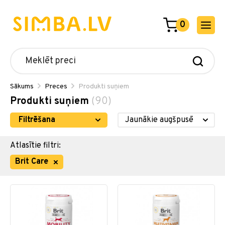
0
Sākums
Preces
Produkti suņiem
Produkti suņiem
(90)
Filtrēšana
Atlasītie filtri:
Brit Care