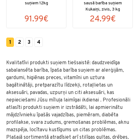
suņiem 12kg
sausā barība suņiem
Kukaiņi, zivis, 3 kg
91.99€
24.99€
1
2
3
4
Kvalitatīvi produkti suņiem tiešsaistē: daudzveidīga
sabalansēta barība, īpaša barība suņiem ar alerģijām,
gardumi, higiēnas preces, vitamīni un uztura
bagātinātāji, pretparazītu līdzekļi, rotaļlietas un
aksesuāri, pavadas, uzpurņi un citi aksesuāri, kas
nepieciešami Jūsu mīluļa laimīgai ikdienai . Profesionāli
atlasīti produkti suņiem ir izstrādāti, lai apmierinātu
mājdzīvnieku īpašās vajadzības, piemēram, diabēta
profilakse, svara zudums, gremošanas problēmas, aknu
mazspēja, locītavu kustīgums un citas problēmas.
Plašajā sortimentā atradīsiet arī stilīgas gultas, drēbes,