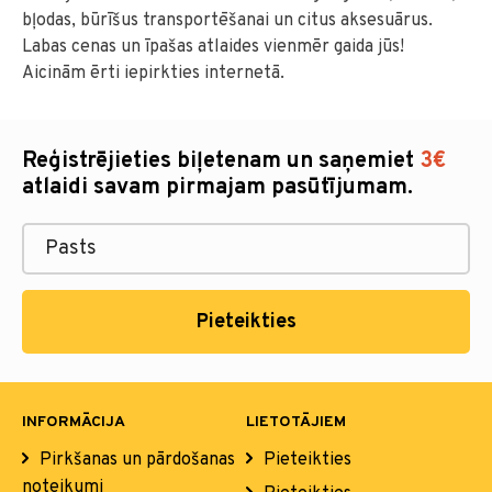
bļodas, būrīšus transportēšanai un citus aksesuārus.
Labas cenas un īpašas atlaides vienmēr gaida jūs!
Aicinām ērti iepirkties internetā.
Reģistrējieties biļetenam un saņemiet
3€
atlaidi savam pirmajam pasūtījumam.
Pieteikties
INFORMĀCIJA
LIETOTĀJIEM
Pirkšanas un pārdošanas
Pieteikties
noteikumi