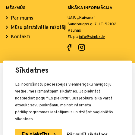
MĒS/MŪS
SĪKĀKA INFORMĀCIJA
Par mums
UAB „Kaivana”
Sandraugos g. 7, LT-52102
Mūsu pārstāvētie ražotāji
Kaunas
Kontakti
El. p.:
info@simba.lv
Sīkdatnes
Par maksājumiem atbild:
Lai nodrošinātu pēc iespējas vienmērīgāku navigāciju
vietnē, mēs izmantojam sīkdatnes. Ja piekrītat,
nospiediet pogu “Es piekrītu”. Jūs jebkurā laikā varat
atsaukt savu piekrišanu, mainot interneta
pārlūkprogrammas iestatījumus un dzēšot saglabātās
sīkdatnes
Ea piekrītu