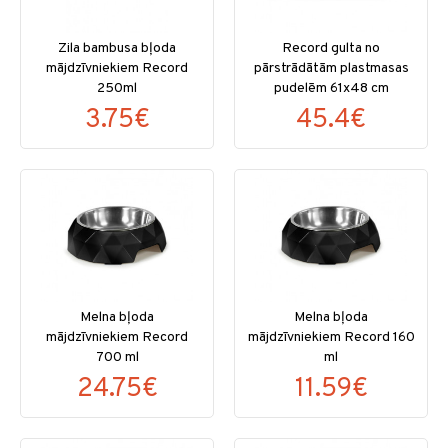
Zila bambusa bļoda
Record gulta no
mājdzīvniekiem Record
pārstrādātām plastmasas
250ml
pudelēm 61x48 cm
3.75€
45.4€
Melna bļoda
Melna bļoda
mājdzīvniekiem Record
mājdzīvniekiem Record 160
700 ml
ml
24.75€
11.59€