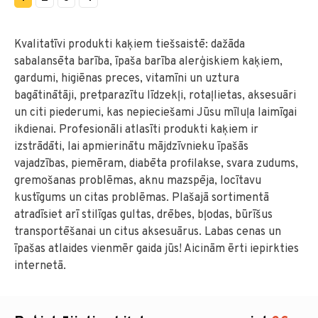
Kvalitatīvi produkti kaķiem tiešsaistē: dažāda
sabalansēta barība, īpaša barība alerģiskiem kaķiem,
gardumi, higiēnas preces, vitamīni un uztura
bagātinātāji, pretparazītu līdzekļi, rotaļlietas, aksesuāri
un citi piederumi, kas nepieciešami Jūsu mīluļa laimīgai
ikdienai. Profesionāli atlasīti produkti kaķiem ir
izstrādāti, lai apmierinātu mājdzīvnieku īpašās
vajadzības, piemēram, diabēta profilakse, svara zudums,
gremošanas problēmas, aknu mazspēja, locītavu
kustīgums un citas problēmas. Plašajā sortimentā
atradīsiet arī stilīgas gultas, drēbes, bļodas, būrīšus
transportēšanai un citus aksesuārus. Labas cenas un
īpašas atlaides vienmēr gaida jūs! Aicinām ērti iepirkties
internetā.