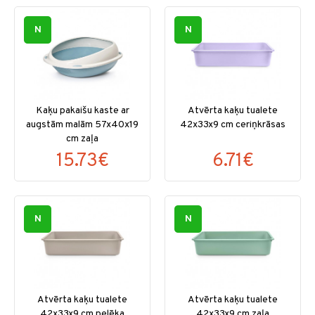
N
N
Kaķu pakaišu kaste ar
Atvērta kaķu tualete
augstām malām 57x40x19
42x33x9 cm ceriņkrāsas
cm zaļa
15.73€
6.71€
N
N
Atvērta kaķu tualete
Atvērta kaķu tualete
42x33x9 cm pelēka
42x33x9 cm zaļa