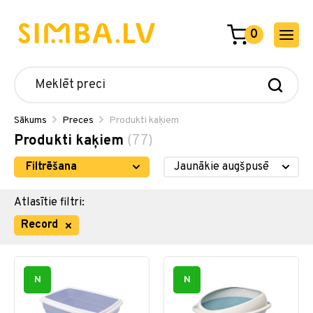
0
Sākums
Preces
Produkti kaķiem
Produkti kaķiem
(77)
Filtrēšana
Atlasītie filtri:
Record
N
N