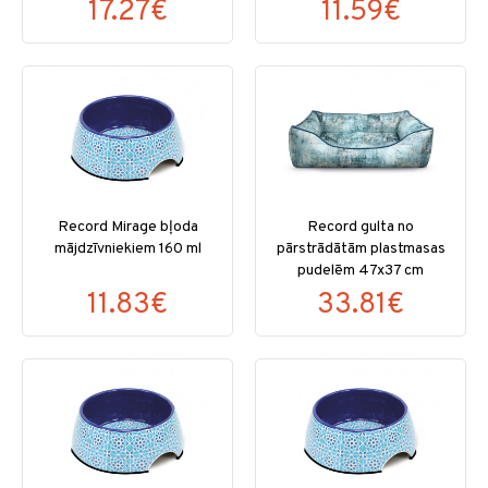
17.27€
11.59€
Record Mirage bļoda
Record gulta no
mājdzīvniekiem 160 ml
pārstrādātām plastmasas
pudelēm 47x37 cm
11.83€
33.81€