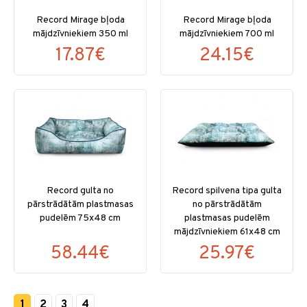
Record Mirage bļoda
Record Mirage bļoda
mājdzīvniekiem 350 ml
mājdzīvniekiem 700 ml
17.87€
24.15€
Record gulta no
Record spilvena tipa gulta
pārstrādātām plastmasas
no pārstrādātām
pudelēm 75x48 cm
plastmasas pudelēm
mājdzīvniekiem 61x48 cm
58.44€
25.97€
1
2
3
4