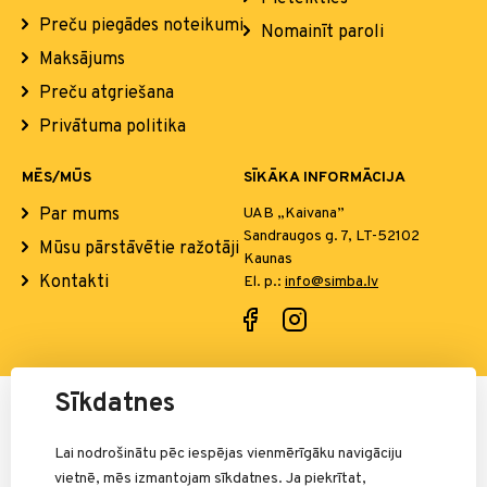
Preču piegādes noteikumi
Nomainīt paroli
Maksājums
Preču atgriešana
Privātuma politika
MĒS/MŪS
SĪKĀKA INFORMĀCIJA
Par mums
UAB „Kaivana”
Sandraugos g. 7, LT-52102
Mūsu pārstāvētie ražotāji
Kaunas
Kontakti
El. p.:
info@simba.lv
Sīkdatnes
Par maksājumiem atbild:
Lai nodrošinātu pēc iespējas vienmērīgāku navigāciju
vietnē, mēs izmantojam sīkdatnes. Ja piekrītat,