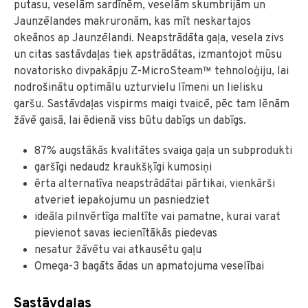
putasu, veselām sardīnēm, veselām skumbrijām un
Jaunzēlandes makruronām, kas mīt neskartajos
okeānos ap Jaunzēlandi. Neapstrādāta gaļa, vesela zivs
un citas sastāvdaļas tiek apstrādātas, izmantojot mūsu
novatorisko divpakāpju Z-MicroSteam™ tehnoloģiju, lai
nodrošinātu optimālu uzturvielu līmeni un lielisku
garšu. Sastāvdaļas vispirms maigi tvaicē, pēc tam lēnām
žāvē gaisā, lai ēdienā viss būtu dabīgs un dabīgs.
87% augstākās kvalitātes svaiga gaļa un subprodukti
garšīgi nedaudz kraukšķīgi kumosiņi
ērta alternatīva neapstrādātai pārtikai, vienkārši
atveriet iepakojumu un pasniedziet
ideāla pilnvērtīga maltīte vai pamatne, kurai varat
pievienot savas iecienītākās piedevas
nesatur žāvētu vai atkausētu gaļu
Omega-3 bagāts ādas un apmatojuma veselībai
Sastāvdaļas