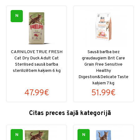
N
CARNILOVE TRUE FRESH
Sausā barība bez
Cat Dry Duck Adult Cat
graudaugiem Brit Care
Sterilised sausā barība
Grain Free Sensitive
sterilizētiem kaķiem 6 kg
Healthy
Digestion&Delicate Taste
kaķiem 7 kg
47.99€
51.99€
Citas preces šajā kategorijā
N
N