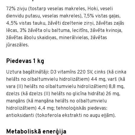
72% zivju (tostarp veselas makreles, Hoki, veseli
dienvidu putasu, veselas makreles), 7,5% vistas gaļas,
4,5% vistas tauku, žāvēti dzeltenie zirņi, žāvētas zaļās
lēcas, 3% žāvēta olu baltuma, lecitīns, žāvēta kvinoja,
žāvētas ābolu skaidiņas, minerālvielas, žāvētas
jūraszāles.
Piedevas 1 kg
Uztura bagātinātāji: D3 vitamīns 220 SV, cinks (kā cinka
helāts no olbaltumvielu hidrolizātiem) 44 mg, varš (kā
vara (II) helāts no olbaltumvielu hidrolizātiem) 8,8 mg,
dzelzs (kā dzelzs (II) helāts no glicīna hidrāta) 26 mg,
mangāns (kā mangāna helāts no olbaltumvielu
hidrolizātiem) 4,4 mg; tehnoloģiskās piedevas:
antioksidanti (tokoferola ekstrakti no augu eļļām).
Metaboliskā enerģija