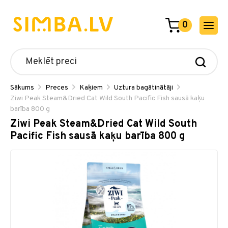
0
Sākums
Preces
Kaķiem
Uztura bagātinātāji
Ziwi Peak Steam&Dried Cat Wild South Pacific Fish sausā kaķu
barība 800 g
Ziwi Peak Steam&Dried Cat Wild South
Pacific Fish sausā kaķu barība 800 g