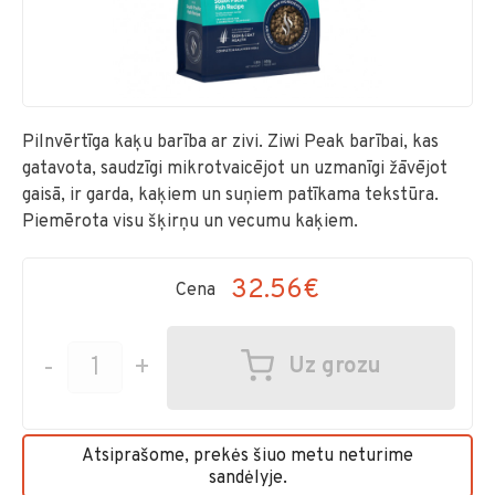
Pilnvērtīga kaķu barība ar zivi. Ziwi Peak barībai, kas
gatavota, saudzīgi mikrotvaicējot un uzmanīgi žāvējot
gaisā, ir garda, kaķiem un suņiem patīkama tekstūra.
Piemērota visu šķirņu un vecumu kaķiem.
32.56€
Cena
-
+
Uz grozu
Atsiprašome, prekės šiuo metu neturime
sandėlyje.