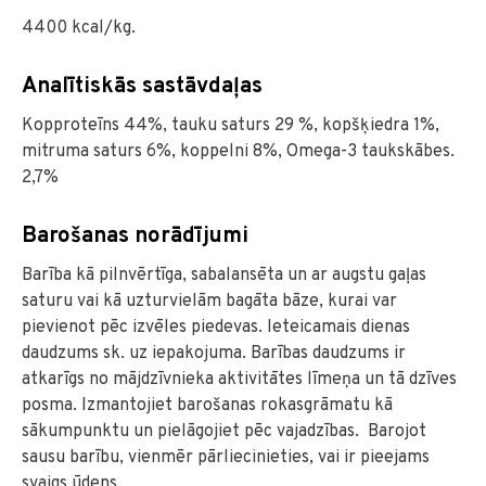
4400 kcal/kg.
Analītiskās sastāvdaļas
Kopproteīns 44%, tauku saturs 29 %, kopšķiedra 1%,
mitruma saturs 6%, koppelni 8%, Omega-3 taukskābes.
2,7%
Barošanas norādījumi
Barība kā pilnvērtīga, sabalansēta un ar augstu gaļas
saturu vai kā uzturvielām bagāta bāze, kurai var
pievienot pēc izvēles piedevas. Ieteicamais dienas
daudzums sk. uz iepakojuma. Barības daudzums ir
atkarīgs no mājdzīvnieka aktivitātes līmeņa un tā dzīves
posma. Izmantojiet barošanas rokasgrāmatu kā
sākumpunktu un pielāgojiet pēc vajadzības. Barojot
sausu barību, vienmēr pārliecinieties, vai ir pieejams
svaigs ūdens.