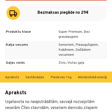
Bezmaksas piegāde no 29€
Produktu klase
Super Premium, Bez
graudaugiem
Kaķa vecums
Senioriem, Pieaugušajiem,
Kaķēniem, Dažādiem
vecumiem
Gaļas veids
Zivis, Vistas gaļa
Apraksts
Sastāvdaļas
Piedevas 1 kg
Metaboliskā enerģija
Apraksts
Izgatavota no neapstrādātām, savvaļā nozvejotām
veselām Čīles stavridām, veseliem dienvidu zilajiem