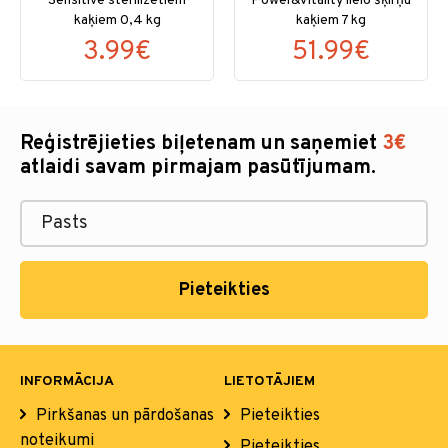
Sensitive sterilizētiem
Power&Vitality lielo šķirņu
kaķiem 0,4 kg
kaķiem 7 kg
3.99€
51.99€
Reģistrējieties biļetenam un saņemiet
3€
atlaidi savam pirmajam pasūtījumam.
Pieteikties
INFORMĀCIJA
LIETOTĀJIEM
Pirkšanas un pārdošanas
Pieteikties
noteikumi
Pieteikties