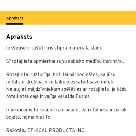
Apraksts
Apraksts
Iekšpusē ir sašūti trīs stipra materiāla slāņi.
Šī rotaļlieta apmierina suņu dabisko medību instinktu.
Rotaļlieta ir izturīga, bet, lai pārliecinātos, ka jūsu
mīlulis ir drošībā, visu laiku pieskatiet savu mīluli.
Neļaujiet mājdzīvniekam spēlēties ar rotaļlietu, ja kāda
rotaļlietas daļa ir vaļīga vai atdalījusies.
Ir ieteicams to regulāri pārbaudīt. Ja rotaļlieta ir pārāk
bojāta, nomainiet to.
Ražotājs: ETHICAL PRODUCTS INC.