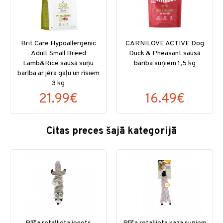
Brit Care Hypoallergenic
CARNILOVE ACTIVE Dog
Adult Small Breed
Duck & Pheasant sausā
Lamb&Rice sausā suņu
barība suņiem 1,5 kg
barība ar jēra gaļu un rīsiem
3 kg
21.99€
16.49€
Citas preces šajā kategorijā