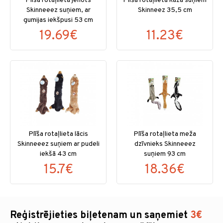
Plīša rotaļlieta jenots
Plīša rotaļlieta kaza suņiem
Skinneeez suņiem, ar
Skinneez 35,5 cm
gumijas iekšpusi 53 cm
19.69€
11.23€
Plīša rotaļlieta lācis
Plīša rotaļlieta meža
Skinneeez suņiem ar pudeli
dzīvnieks Skinneeez
iekšā 43 cm
suņiem 93 cm
15.7€
18.36€
Reģistrējieties biļetenam un saņemiet
3€