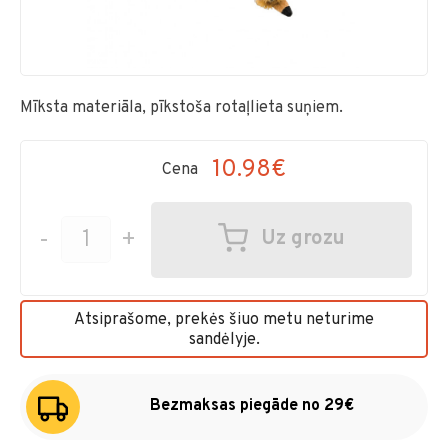
Mīksta materiāla, pīkstoša rotaļlieta suņiem.
10.98€
Cena
-
+
Uz grozu
Atsiprašome, prekės šiuo metu neturime
sandėlyje.
Bezmaksas piegāde no 29€