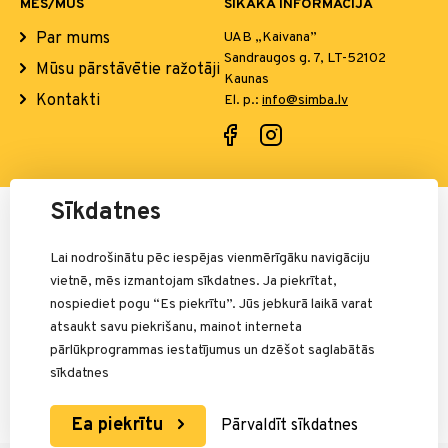
MĒS/MŪS
SĪKĀKA INFORMĀCIJA
Par mums
UAB „Kaivana”
Sandraugos g. 7, LT-52102
Mūsu pārstāvētie ražotāji
Kaunas
Kontakti
El. p.:
info@simba.lv
Sīkdatnes
Par maksājumiem atbild:
Lai nodrošinātu pēc iespējas vienmērīgāku navigāciju
vietnē, mēs izmantojam sīkdatnes. Ja piekrītat,
nospiediet pogu “Es piekrītu”. Jūs jebkurā laikā varat
atsaukt savu piekrišanu, mainot interneta
pārlūkprogrammas iestatījumus un dzēšot saglabātās
sīkdatnes
Ea piekrītu
Pārvaldīt sīkdatnes