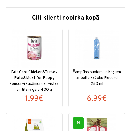
Citi klienti nopirka kopā
Brit Care Chicken&Turkey
Šampūns suņiem un kaķiem
Pate&Meat for Puppy
ar baltu kažoku Record
konservi kucēniem ar vistas
250 ml
un tītara gaļu 400 g
1.99€
6.99€
N